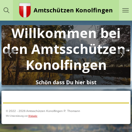
Zum
Amtschützen Konolfingen
Hauptinhalt
springen
Willkommen bei
-
den Amtsschützen-
Konolfingen
Schön dass Du hier bist
© 2022 - 2026 Amtsschützen Konolfingen P. Thomann
Mit Unterstützung von
Webador